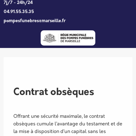
Aller au contenu principal
7j/7 - 24h/24
04.91.55.35.35
pompesfunebres@marseille.fr
Contrat obsèques
Description
Offrant une sécurité maximale, le contrat
obsèques cumule l’avantage du testament et de
la mise à disposition d’un capital sans les