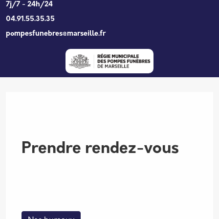
Aller au contenu principal
7j/7 - 24h/24
04.91.55.35.35
pompesfunebres@marseille.fr
Prendre rendez-vous